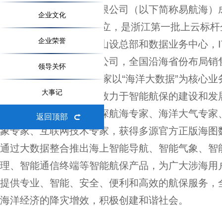
浙江易航海信息技术有限公司（以下简称易航海）
企业文化
2017年，由航保专家创立，是浙江第一批上云标
企业荣誉
山市首家上云企业，舟山设总部和数据业务中心，I
心，杭州、宁波成立子公司，全国沿海省份布局销
领导关怀
分支机构。 易航海是一家以“海洋大数据”为核心业
大事记
航海技术创新型企业，致力于智能航保的建设和发
多位海军航保专家、资深航海专家、海洋大气专家
返回顶部
象专家、互联网技术专家，获得多源官方正版海图
通过大数据整合推出海上智能导航、智能气象、智
理、智能通信终端等智能航保产品，为广大涉海用
提供专业、智能、安全、便利和高效的航保服务，
海洋经济的降灾增效，积极创建和谐社会。