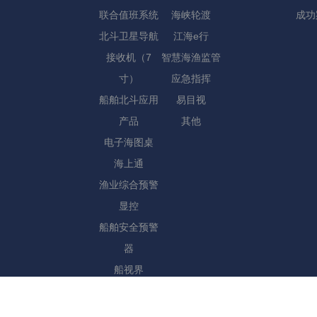
联合值班系统
海峡轮渡
成功
北斗卫星导航
江海e行
接收机（7
智慧海渔监管
寸）
应急指挥
船舶北斗应用
易目视
产品
其他
电子海图桌
海上通
渔业综合预警
显控
船舶安全预警
器
船视界