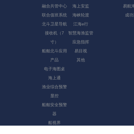
融合共管中心
海上安监
易航海
联合值班系统
海峡轮渡
成功
北斗卫星导航
江海e行
接收机（7
智慧海渔监管
寸）
应急指挥
船舶北斗应用
易目视
产品
其他
电子海图桌
海上通
渔业综合预警
显控
船舶安全预警
器
船视界