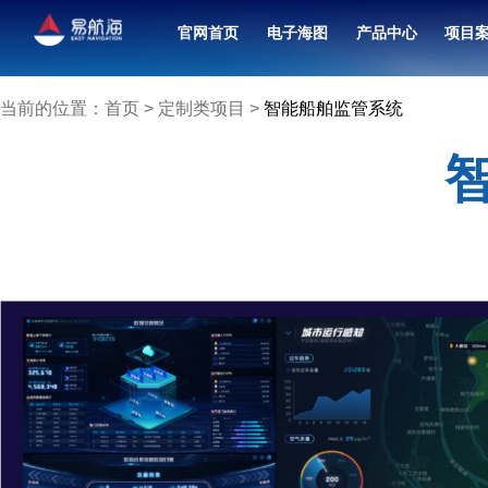
官网首页
电子海图
产品中心
项目
北斗卫星导航接收机（7寸）
融合共管中心联合值班系统
当前的位置：
首页
>
定制类项目
>
智能船舶监管系统