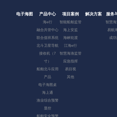
电子海图
产品中心
项目案例
解决方案
服务
海e行
智能船舶监管
智慧海
融合共管中心
海上安监
易航海
联合值班系统
海峡轮渡
成功
北斗卫星导航
江海e行
接收机（7
智慧海渔监管
寸）
应急指挥
船舶北斗应用
易目视
产品
其他
电子海图桌
海上通
渔业综合预警
显控
船舶安全预警