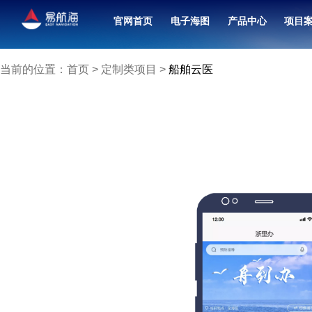
官网首页
电子海图
产品中心
项目
北斗卫星导航接收机（7寸）
融合共管中心联合值班系统
当前的位置：
首页
>
定制类项目
>
船舶云医